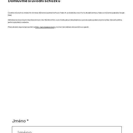
Domluvme si úvodní schůzku
Úvodní schůzka trvá zhruba 40–60 minut. Můžeme se potkat na Praze 7 nebo 8 ve všední dny mezi 9 a 16, dle další domluvy. Nebo se můžeme spojit přes Google
Meet.
Setkání je nezávazné, je to hlavně prostor pro Vás. Můžete mi říct, co prožíváte, jakou máte představu o porodu a jakou podporu byste si přála. Zároveň uvidíme,
jestli si spolu lidsky sedneme.
Před setkáním doporučuji si pročíst na
FAQ - často kladené otázky
, možná Vám některé věci pomůžou si ujasnit.
Jméno
*