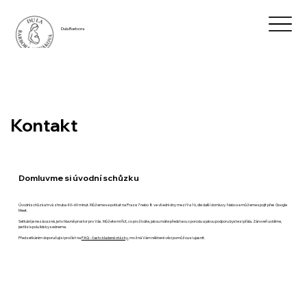
Dula Barbora
Kontakt
Domluvme si úvodní schůzku
Úvodní schůzka trvá zhruba 40–60 minut. Můžeme se potkat na Praze 7 nebo 8 ve všední dny mezi 9 a 16, dle další domluvy. Nebo se můžeme spojit přes Google
Meet.
Setkání je nezávazné, je to hlavně prostor pro Vás. Můžete mi říct, co prožíváte, jakou máte představu o porodu a jakou podporu byste si přála. Zároveň uvidíme,
jestli si spolu lidsky sedneme.
Před setkáním doporučuji si pročíst na
FAQ - často kladené otázky
, možná Vám některé věci pomůžou si ujasnit.