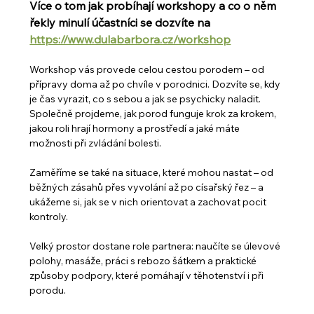
Více o tom jak probíhají workshopy a co o něm 
řekly minulí účastníci se dozvíte na 
https://www.dulabarbora.cz/workshop
Workshop vás provede celou cestou porodem – od 
přípravy doma až po chvíle v porodnici. Dozvíte se, kdy 
je čas vyrazit, co s sebou a jak se psychicky naladit. 
Společně projdeme, jak porod funguje krok za krokem, 
jakou roli hrají hormony a prostředí a jaké máte 
možnosti při zvládání bolesti.
Zaměříme se také na situace, které mohou nastat – od 
běžných zásahů přes vyvolání až po císařský řez – a 
ukážeme si, jak se v nich orientovat a zachovat pocit 
kontroly.
Velký prostor dostane role partnera: naučíte se úlevové 
polohy, masáže, práci s rebozo šátkem a praktické 
způsoby podpory, které pomáhají v těhotenství i při 
porodu.