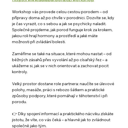
Workshop vás provede celou cestou porodem – od 
přípravy doma až po chvíle v porodnici. Dozvíte se, kdy 
je čas vyrazit, co s sebou a jak se psychicky naladit. 
Společně projdeme, jak porod funguje krok za krokem, 
jakou roli hrají hormony a prostředí a jaké máte 
možnosti při zvládání bolesti.
Zaměříme se také na situace, které mohou nastat – od 
běžných zásahů přes vyvolání až po císařský řez – a 
ukážeme si, jak se v nich orientovat a zachovat pocit 
kontroly.
Velký prostor dostane role partnera: naučíte se úlevové 
polohy, masáže, práci s rebozo šátkem a praktické 
způsoby podpory, které pomáhají v těhotenství i při 
porodu.
👉 Díky spojení informací a praktického nácviku získáte 
jistotu, že víte, co vás čeká – a hlavně jak to zvládnout 
společně jako tým.